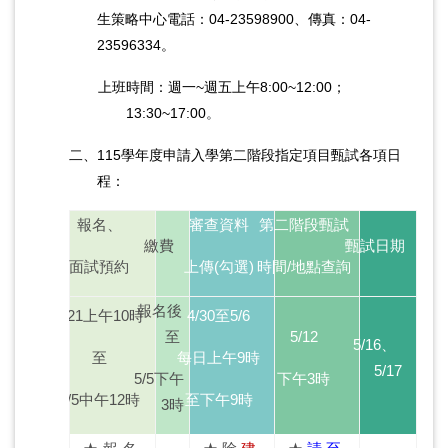
生策略中心電話：04-23598900、傳真：04-
23596334。
上班時間：週一~週五上午8:00~12:00
；
13:30~17:00
。
二、115學年度申請入學第二階段指定項目甄試各項日
程：
報名、
審查資料
第二階段甄試
繳費
甄試日期
面試預約
上傳(勾選)
時間/
地點查詢
報名後
4/21上午10
時
4/30至5/6
至
5/12
5/16、
至
每日上午9
時
5/17
5/5
下午
下午3
時
5/5中午12
時
至下午9
時
3時