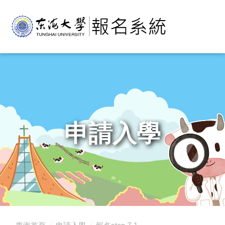
é£ç·é¾æ,è«éæ°å ±å
申請入學