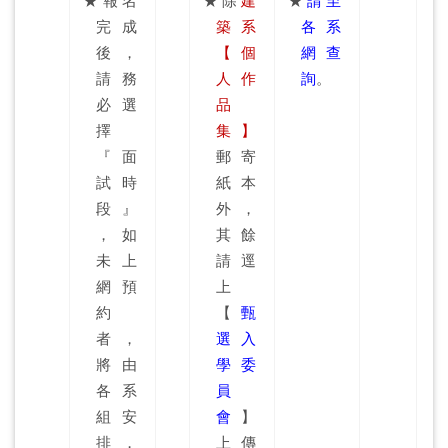
★報名
★除
建
★
請至
完成
築系
各系
後，
【個
網查
請務
人作
詢
。
必選
品
擇
集】
『面
郵寄
試時
紙本
段』
外，
，如
其餘
未上
請逕
網預
上
約
【
甄
者，
選入
將由
學委
各系
員
組安
會
】
排，
上傳