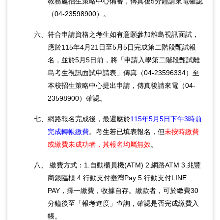
教務處招生策略中心備審，傳真後5分鐘請來電確認
（04-23598900）。
六、符合申請資格之考生如有意願參加離島視訊面試，
應於115年4月21日至5月5日完成第二階段甄試報
名，並於5月5日前，將「申請入學第二階段甄試離
島考生視訊面試申請表」傳真（04-23596334）至
本校招生策略中心提出申請，傳真後請來電（04-
23598900）確認。
七、網路報名完成後，最遲應於
115年5月5日下午3時前
完成轉帳繳費
。考生若已填表報名，但
未按時繳費
或繳費未成功者，其報名均屬無效
。
八、 繳費方式：1.自動櫃員機(ATM) 2.網路ATM 3.兆豐
商銀臨櫃 4.行動支付臺灣Pay 5.行動支付LINE
PAY，擇一繳費，收據自存。繳款者，可於繳費30
分鐘後至「報考進度」查詢，確認是否完成繳費入
帳。