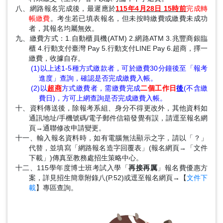
八、網路報名完成後，最遲應於
115年4月28日 15時前
完成轉
帳繳費
。考生若已填表報名，但未按時繳費或繳費未成功
者，其報名均屬無效。
九、繳費方式：1.自動櫃員機(ATM) 2.網路ATM 3.兆豐商銀臨
櫃 4.行動支付臺灣 Pay 5.行動支付LINE Pay 6.超商，擇一
繳費，收據自存。
(1)以上述1-5種方式繳款者，可於繳費30分鐘後至「報考
進度」查詢，確認是否完成繳費入帳。
(2)以
超商
方式繳費者，需繳費完成
二個工作日
後
(不含繳
費日)，方可上網查詢是否完成繳費入帳。
十、資料傳送後，除報考系組、身分不得更改外，其他資料如
通訊地址/手機號碼/電子郵件信箱發覺有誤，請逕至報名網
頁→通聯修改申請變更。
十一、輸入報名資料時，如有電腦無法顯示之字，請以「？」
代替，並填寫「網路報名造字回覆表」(報名網頁→「文件
下載」)傳真至教務處招生策略中心。
十二、115學年度博士班考試入學「
再接再厲
」報名費優惠方
案，詳見招生簡章附錄八(P.52)或逕至報名網頁→【
文件下
載
】專區查詢。