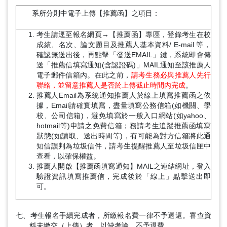
系所分則中電子上傳【推薦函】之項目：
考生請逕至報名網頁→【推薦函】專區，登錄考生在校
成績、名次、論文題目及推薦人基本資料/ E-mail 等，
確認無送出後，再點擊「發送EMAIL」鍵，系統即會傳
送「推薦信填寫通知(含認證碼)」MAIL通知至該推薦人
電子郵件信箱內。在此之前，
請考生務必與推薦人先行
聯絡，並留意推薦人是否於上傳截止時間內完成
。
推薦人Email為系統通知推薦人於線上填寫推薦函之依
據，Email請確實填寫，盡量填寫公務信箱(如機關、學
校、公司信箱)，避免填寫於一般入口網站(如yahoo、
hotmail等)申請之免費信箱；務請考生追蹤推薦函填寫
狀態(如讀取、送出時間等)，有可能為對方信箱將此通
知信誤判為垃圾信件，請考生提醒推薦人至垃圾信匣中
查看，以確保權益。
推薦人開啟【推薦函填寫通知】MAIL之連結網址，登入
驗證資訊填寫推薦信，完成後於「線上」點擊送出即
可。
七、考生報名手續完成者，所繳報名費一律不予退還。審查資
料未繳交（上傳）者，以缺考論，不予退費。