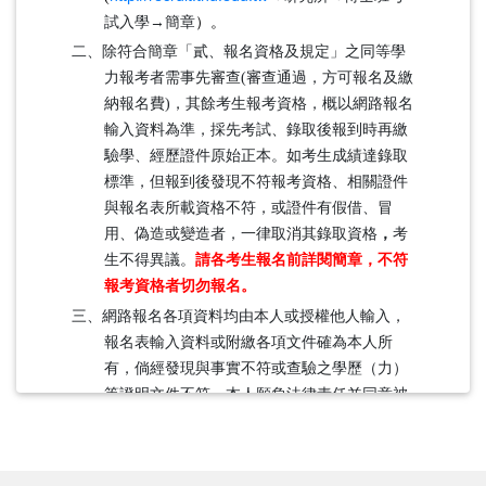
試入學→簡章
）。
二、除符合簡章「貳、報名資格及規定」之同等學
力報考者需事先審查(審查通過，方可報名及繳
納報名費)，其餘考生報考資格，概以網路報名
輸入資料為準，採先考試、錄取後報到時再繳
驗學、經歷證件原始正本。如考生成績達錄取
標準，但報到後發現不符報考資格、相關證件
與報名表所載資格不符，或證件有假借、冒
用、偽造或變造者，一律取消其錄取資格
，
考
生不得異議。
請各考生報名前詳閱簡章，不符
報考資格者切勿報名。
三、網路報名各項資料均由本人或授權他人輸入，
報名表輸入資料或附繳各項文件確為本人所
有，倘經發現與事實不符或查驗之學歷（力）
等證明文件不符，本人願負法律責任並同意被
取消錄取及入學資格。
四、本人同意報名所填各項資料，由 貴校依據
「個人資料保護法」等相關法令規定，為必要