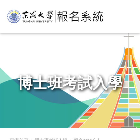
é£ç·é¾æ,è«éæ°å ±å
博士班考試入學