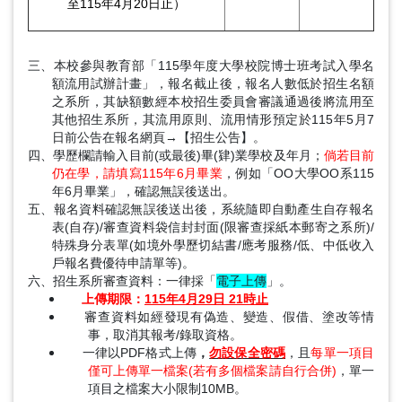
至115年4月20日止）
三、本校參與教育部「115學年度大學校院博士班考試入學名
額流用試辦計畫」，報名截止後，報名人數低於招生名額
之系所，其缺額數經本校招生委員會審議通過後將流用至
其他招生系所，其流用原則、流用情形預定於115年5月7
日前公告在報名網頁→【招生公告】。
四、學歷欄請輸入目前(或最後)畢(肄)業學校及年月；
倘若目前
仍在學，請填寫115年6月畢業
，例如「OO大學OO系115
年6月畢業」，確認無誤後送出。
五、報名資料確認無誤後送出後，系統隨即自動產生自存報名
表(自存)/審查資料袋信封封面(限審查採紙本郵寄之系所)/
特殊身分表單(如境外學歷切結書/應考服務/低、中低收入
戶報名費優待申請單等)。
六、招生系所審查資料：一律採「
電子上傳
」。
上傳期限：
115年4月29日 21時止
審查資料如經發現有偽造、變造、假借、塗改等情
事，取消其報考/錄取資格。
一律以PDF格式上傳
，
勿設保全密碼
，且
每單一項目
僅可上傳單一檔案(若有多個檔案請自行合併)
，單一
項目之檔案大小限制10MB。