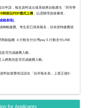
提出申請，報名資料送出後系統將自動產生「同等學
午5時前以PDF檔式上傳
，以憑辦理資格審查。
成就表現)
。
成轉帳繳費。考生若已填表報名，但未按時繳費或
兆豐商銀臨櫃 4.行動支付台灣pay
5.行動支付LINE
認是否完成繳費入帳。
可上網查詢是否完成繳費入帳。
資料如發覺有誤請在「自存報名表」上更正後E-
n for Applicants