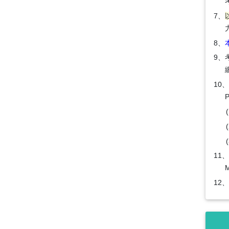
7、
8、
9、
10
(
11
12、