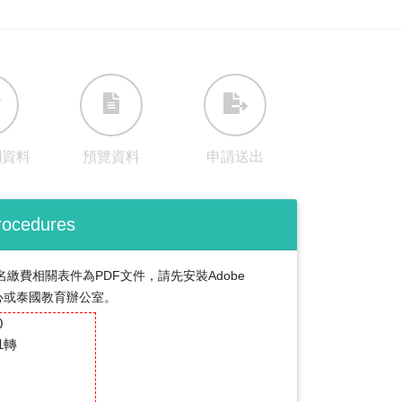
關資料
預覽資料
申請​送出
ocedures
報名繳費相關表件為PDF
文件，請先安裝Adobe
略中心或泰國教育辦公室。
0
1
轉