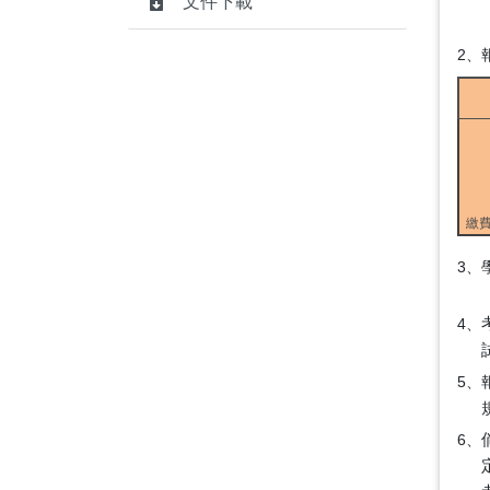
文件下載
2
、
繳費
3、
4、
5、
6、