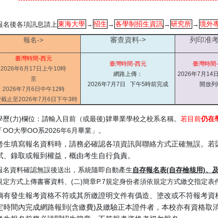
報名後各項訊息請上
東海大學
→
招生
→
各學制招生資訊
→
研究所
→
境外
審查資料->
列印准考
報名->
臺灣時間-西元
臺灣時間-西元
臺灣時間
2026年6月17日上午10時
網路上傳：
2026年7月14
至
2026年7月7日 下午5時前完成
開放列
2026年7月6日中午
12時
截止至2026年7月6日下午3時
學歷(力)欄位：請輸入目前（或最後)肄畢業學校之校系名稱。
若目前
仍在
「OO大學OO系2026年6月畢業」。
考生填寫報名資料時，請務必確認各項資訊與聯絡方式正確無誤。若
試、錄取或報到權益，概由考生自行負責。
報名資料確認無誤後送出，系統隨即自動產生
自存報名表(自存檢核用)、
規定方式上傳書審資料、(二)簡章P.7規定身份者須依規定方式繳交指定表
倘有發生報考資格不符或其所繳證明文件有僞造、塗改或不符報考資
定時間內完成網路報到(含繳費)及繳驗正本證件者，本校亦有資格取