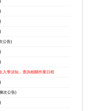
)
)
)
)
次公告)
)
)
新生入學須知」查詢相關作業日程
)
2梯次公告)
)