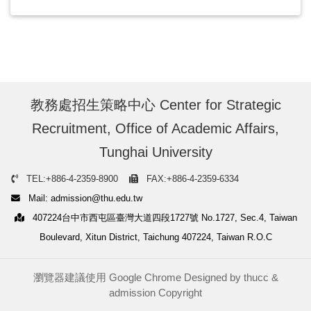
教務處招生策略中心 Center for Strategic
Recruitment, Office of Academic Affairs,
Tunghai University
TEL:+886-4-2359-8900
FAX:+886-4-2359-6334
Mail: admission@thu.edu.tw
407224台中市西屯區臺灣大道四段1727號 No.1727, Sec.4, Taiwan
Boulevard, Xitun District, Taichung 407224, Taiwan R.O.C
瀏覽器建議使用 Google Chrome Designed by
thucc
&
admission
Copyright