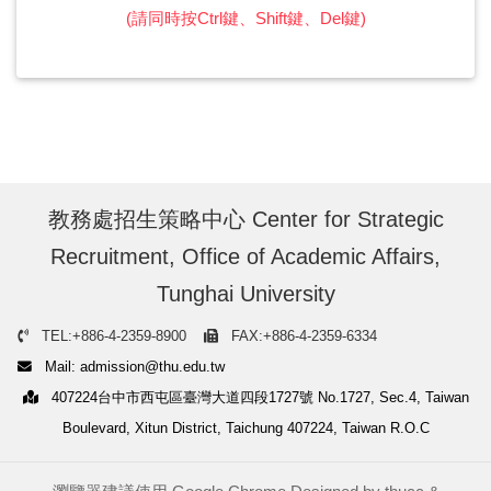
(請同時按Ctrl鍵、Shift鍵、Del鍵)
教務處招生策略中心 Center for Strategic
Recruitment, Office of Academic Affairs,
Tunghai University
TEL:+886-4-2359-8900
FAX:+886-4-2359-6334
Mail: admission@thu.edu.tw
407224台中市西屯區臺灣大道四段1727號 No.1727, Sec.4, Taiwan
Boulevard, Xitun District, Taichung 407224, Taiwan R.O.C