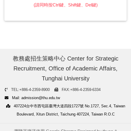
(請同時按Ctrl鍵、Shift鍵、Del鍵)
教務處招生策略中心 Center for Strategic
Recruitment, Office of Academic Affairs,
Tunghai University
TEL:+886-4-2359-8900
FAX:+886-4-2359-6334
Mail: admission@thu.edu.tw
407224台中市西屯區臺灣大道四段1727號 No.1727, Sec.4, Taiwan
Boulevard, Xitun District, Taichung 407224, Taiwan R.O.C