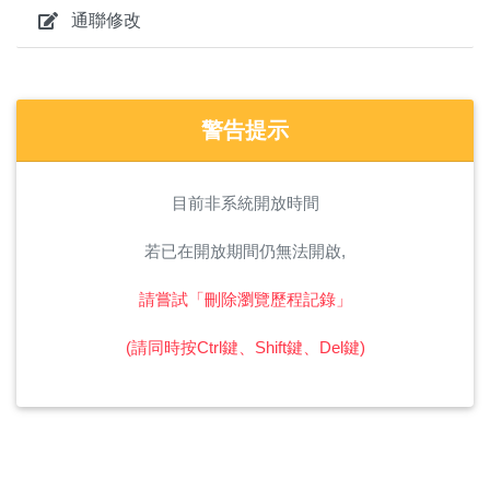
通聯修改
警告提示
目前非系統開放時間
若已在開放期間仍無法開啟,
請嘗試「刪除瀏覽歷程記錄」
(請同時按Ctrl鍵、Shift鍵、Del鍵)