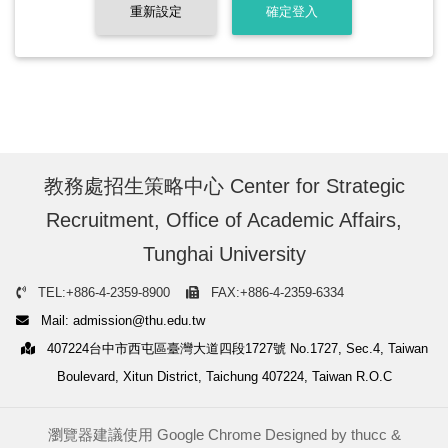
重新設定
確定登入
教務處招生策略中心 Center for Strategic
Recruitment, Office of Academic Affairs,
Tunghai University
TEL:+886-4-2359-8900
FAX:+886-4-2359-6334
Mail: admission@thu.edu.tw
407224台中市西屯區臺灣大道四段1727號 No.1727, Sec.4, Taiwan
Boulevard, Xitun District, Taichung 407224, Taiwan R.O.C
瀏覽器建議使用 Google Chrome Designed by
thucc
&