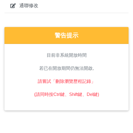
通聯修改
警告提示
目前非系統開放時間
若已在開放期間仍無法開啟,
請嘗試「刪除瀏覽歷程記錄」
(請同時按Ctrl鍵、Shift鍵、Del鍵)