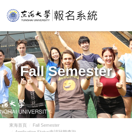
Fall Semester
東海首頁
Fall Semester
Application Status申請狀態查詢