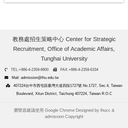
教務處招生策略中心 Center for Strategic
Recruitment, Office of Academic Affairs,
Tunghai University
TEL:+886-4-2359-8900
FAX:+886-4-2359-6334
Mail: admission@thu.edu.tw
407224台中市西屯區臺灣大道四段1727號 No.1727, Sec.4, Taiwan
Boulevard, Xitun District, Taichung 407224, Taiwan R.O.C
瀏覽器建議使用 Google Chrome Designed by
thucc
&
admission
Copyright