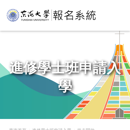
é£ç·é¾æ,è«éæ°å ±å
進修學士班申請入
學