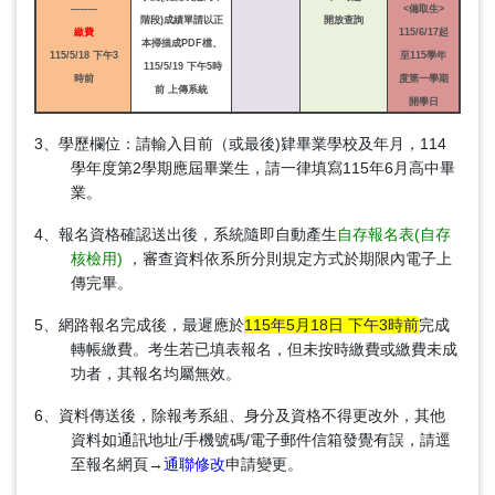
--------
<備取生>
階段)成績單請以正
開放查詢
繳費
115/6/17起
本掃描成PDF檔、
115/5/18 下午3
至115學年
115/5/19 下午5時
時前
度第一學期
前
上傳系統
開學日
3、學歷欄位：請輸入目前（或最後)肄畢業學校及年月，114
學年度第2學期應屆畢業生，請一律填寫115年6月高中畢
業。
4、
報名資格確認送出後，系統隨即自動產生
自存報名表(自存
核檢用)
，審查資料依系所分則規定方式於期限內電子上
傳完畢。
5、網路報名完成後，最遲應於
115年5月18日 下午3時前
完成
轉帳繳費。考生若已填表報名，但未按時繳費或繳費未成
功者，其報名均屬無效。
6、資料傳送後，除報考系組、身分及資格不得更改外，其他
資料如通訊地址/手機號碼/電子郵件信箱發覺有誤，請逕
至報名網頁→
通聯修改
申請變更。