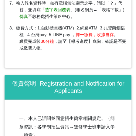
7、輸入報名資料時，如有電腦無法顯示之字，請以「？」代
替，並填寫「
造字表回覆表
」(報名網頁→「表格下載」)
傳真
至教務處招生策略中心。
8、繳費方式：1.自動櫃員機(ATM) 2.網路ATM 3.兆豐商銀臨
櫃 4.台灣pay 5.LINE pay ，
擇一繳費，收據自存
。
繳費完成後
30分鐘
，請至【報考進度】查詢，確認是否完
成繳費入帳。
個資聲明 Registration and Notification for
Applicants
一、本人已詳閱並同意招生簡章相關規定。（簡
章資訊：各學制招生資訊→進修學士班申請入學
→簡章）。