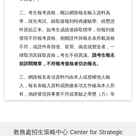
二、考生報考資格，概以網路報名輸入資料為
準，採先考試、錄取後報到時再繳驗學、經歷證
件原始正本。如考生成績達錄取標準，但報到後
發現不符報考資格、相關證件與報名表所載資格
不符，或證件有假借、冒用、偽造或變造者，一
律取消其錄取資格
，
考生不得異議。
請考生報名
前詳閱簡章，不符報考資格者切勿報名。
三、網路報名各項資料均由本人或授權他人輸
入，報名表輸入資料或附繳各項文件確為本人所
有，倘經發現與事實不符或查驗之學歷（力）等
證明文件不符，本人願負法律責任並同意被取消
錄取及入學資格。
四、本人同意報名所填各項資料，由貴校依據
教務處招生策略中心 Center for Strategic
「個人資料保護法」等相關法令規定，為必要之