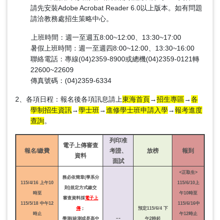
請先安裝Adobe Acrobat Reader 6.0以上版本。如有問題
請洽教務處招生策略中心。
上班時間：週一至週五8:00~12:00、13:30~17:00
暑假上班時間：週一至週四8:00~12:00、13:30~16:00
聯絡電話：專線(04)2359-8900或總機(04)2359-0121轉
22600~22609
傳真號碼：(04)2359-6334
2、各項日程：報名後各項訊息請上
東海首頁
→
招生專區
→
各
學制招生資訊
→
學士班
→
進修學士班申請入學
→
報考進度
查詢
。
列印准
電子上傳審查
報名/繳費
考證、
放榜
報到
資料
面試
<正取生>
務必依簡章(學系分
115/4/16 上午10
115/6/10上
則)規定方式繳交
時至
午10時至
審查資料採
電子上
115/5/18 中午12
115/6/16中
傳
；
預定115/6/4 下
時止
午12時止
--
學測(統測或是高中
午2時起