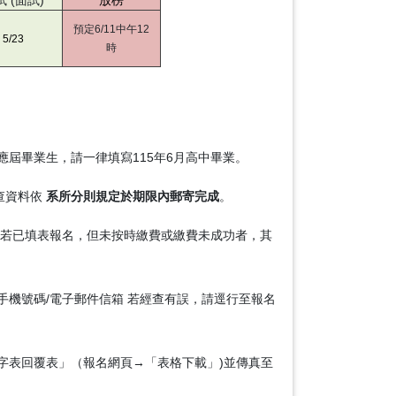
試 (面試)
放榜
預定6/11中午12
5/23
時
應屆畢業生，請一律填寫115年6月高中畢業。
查資料依
系所分則規定於期限內郵寄完成
。
若已填表報名，但未按時繳費或繳費未成功者，其
手機號碼/電子郵件信箱 若經查有誤，請逕行至報名
字表回覆表」（報名網頁→「表格下載」)並傳真至