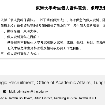
東海大學考生個人資料蒐集、處理及
依據「個人資料保護法」（以下簡稱個資法），為確保您的個人資料，
簡稱本校）依個資法第8條及第9條規定所為以下「考生個人資料蒐集、
一、機構名稱：東海大學。
二、個人資料蒐集之目的：
基於辦理本校招生入學考試相關之試務、成績、錄取、報到、查驗等
冊入學後之學生資料管理及相關或必要工作之目的。
三、個人資料蒐集之方式：
透過考生親送、郵遞、傳真或網路報名而取得的考生個人資料。
四、個人資料蒐集之類別：
包括姓名、國民身分證或居留證或護照號碼、生日、相片、性別、
聯絡資訊、轉帳帳戶、低收入戶或中低收入戶證明方式等。法定個人資料
C011、C021、C023、C033、C034、C038、C051、C052、C
cruitment, Office of Academic Affairs, Tungha
C111、C132。
Mail: admission@thu.edu.tw
五、個人資料處理及利用：
wan Boulevard, Xitun District, Taichung 407224, Taiwan R.O.C
(一) 個人資料利用之期間：
除法令或中央事業主管單位另有規定辦理考試個人資料保存