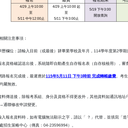
報名
繳費
報名結果
考
4
/29 上午10:00
4/29 上午10:00 起
5/19 下午3:00
至
至
開放查詢
5/11 中午12:00止
5/11 下午3:00止
相關注意事項
：
學歷欄位：請輸入目前（或最後）肄畢業學校及年月，114學年度第2學期
報名資格確認送出後，系統隨即自動產生自存報名表（自存核檢用），審
網路報名完成後，最遲應於
115年5月11日 下午3時前 完成轉帳繳費
。考生
均屬無效。
資料傳送後，除報考系組、身分及資格不得更改外，其他資料如通訊地址/
→通聯修改申請變更。
輸入報名資料時，如有電腦無法顯示之字，請以「 ？」代替，並填寫「造
處招生策略中心（傳真：04-23596994）。