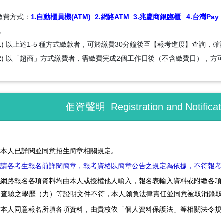
繳費方式：
1.自動櫃員機(ATM) 2.網路ATM 3.兆豐商銀臨櫃 4.台灣Pay 5
。
) 以上述1-5 種方式繳款者，可於繳費30分鐘後至【報考進度】查詢，
) 以「超商」方式繳費者，需繳費完成2個工作日後（不含繳費日），
個資聲明 Registration and Notificatio
、本人已詳閱並同意招生簡章相關規定。
、
請各考生報名前詳閱簡章，報考資格以簡章公告之規定為依據，不符報
、網路報名各項資料均由本人或授權他人輸入，報名表輸入資料或附繳各
查驗之學歷（力）等證明文件不符，本人願負法律責任並同意被取消錄
、本人同意報名所填各項資料，由貴校依「個人資料保護法」等相關法令