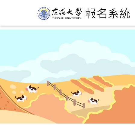
é£ç·é¾æ,è«éæ°å ±å