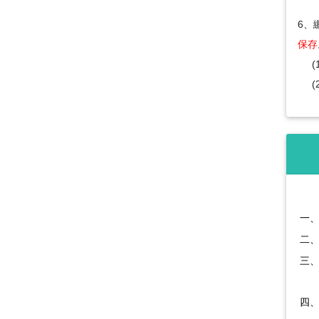
6、
保存
(1
(2
一
二
三
四