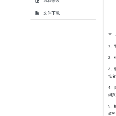
通聯修改
文件下載
三、
1、
2、
3、
報名
4、
網頁
5、
教務