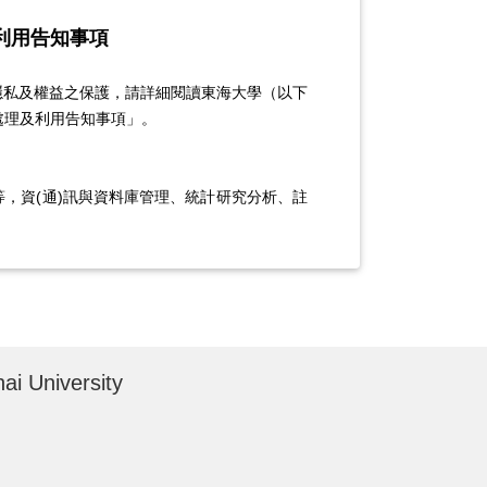
利用告知事項
隱私及權益之保護，請詳細閱讀東海大學（以下
處理及利用告知事項」。
，資(通)訊與資料庫管理、統計研究分析、註
教育資料、緊急聯絡人、住址、電子郵遞地址、
類別(註)為：C001、C002、C003、
056、C057、C061、C062、C064、C072、
i University
以上開蒐集目的完成所需之期間為利用
期限外，