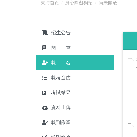
東海首頁
身心障礙獨招
尚未開放
招生公告
簡 章
一、
報 名
報考進度
考試結果
資料上傳
報到作業
二、