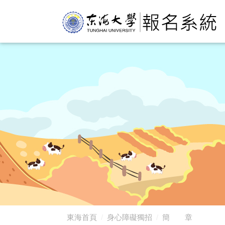
東海首頁
身心障礙獨招
簡 章