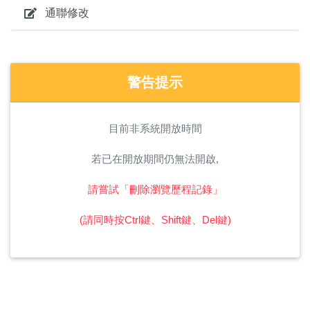
通聯修改
警告提示
目前非系統開放時間
若已在開放期間仍無法開啟,
請嘗試「刪除瀏覽歷程記錄」
(請同時按Ctrl鍵、Shift鍵、Del鍵)