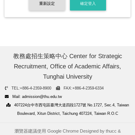
重新設定
確定登入
教務處招生策略中心 Center for Strategic
Recruitment, Office of Academic Affairs,
Tunghai University
TEL:+886-4-2359-8900
FAX:+886-4-2359-6334
Mail: admission@thu.edu.tw
407224台中市西屯區臺灣大道四段1727號 No.1727, Sec.4, Taiwan
Boulevard, Xitun District, Taichung 407224, Taiwan R.O.C
瀏覽器建議使用 Google Chrome Designed by
thucc
&