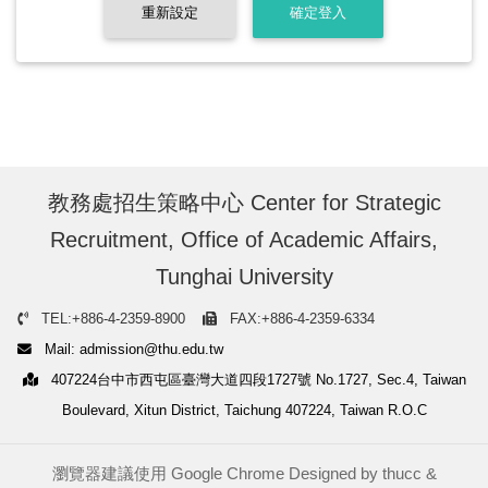
重新設定
確定登入
教務處招生策略中心 Center for Strategic
Recruitment, Office of Academic Affairs,
Tunghai University
TEL:+886-4-2359-8900
FAX:+886-4-2359-6334
Mail: admission@thu.edu.tw
407224台中市西屯區臺灣大道四段1727號 No.1727, Sec.4, Taiwan
Boulevard, Xitun District, Taichung 407224, Taiwan R.O.C
瀏覽器建議使用 Google Chrome Designed by
thucc
&