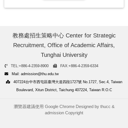
教務處招生策略中心 Center for Strategic
Recruitment, Office of Academic Affairs,
Tunghai University
TEL:+886-4-2359-8900
FAX:+886-4-2359-6334
Mail: admission@thu.edu.tw
407224台中市西屯區臺灣大道四段1727號 No.1727, Sec.4, Taiwan
Boulevard, Xitun District, Taichung 407224, Taiwan R.O.C
瀏覽器建議使用 Google Chrome Designed by
thucc
&
admission
Copyright