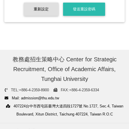
重新設定
發送重設密碼
教務處招生策略中心 Center for Strategic
Recruitment, Office of Academic Affairs,
Tunghai University
TEL:+886-4-2359-8900
FAX:+886-4-2359-6334
Mail: admission@thu.edu.tw
407224台中市西屯區臺灣大道四段1727號 No.1727, Sec.4, Taiwan
Boulevard, Xitun District, Taichung 407224, Taiwan R.O.C