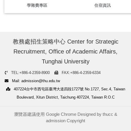
學雜費專區
住宿資訊
教務處招生策略中心 Center for Strategic
Recruitment, Office of Academic Affairs,
Tunghai University
TEL:+886-4-2359-8900
FAX:+886-4-2359-6334
Mail: admission@thu.edu.tw
407224台中市西屯區臺灣大道四段1727號 No.1727, Sec.4, Taiwan
Boulevard, Xitun District, Taichung 407224, Taiwan R.O.C
瀏覽器建議使用 Google Chrome Designed by
thucc
&
admission
Copyright