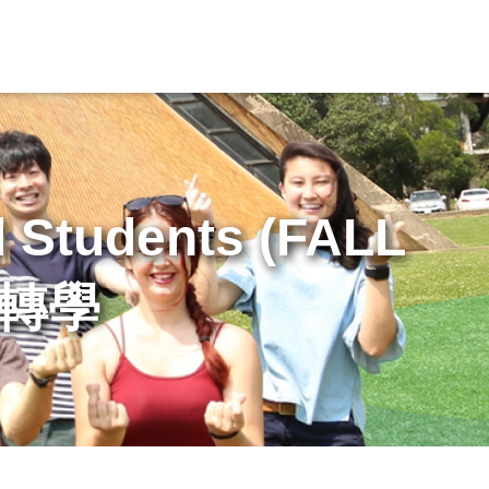
l Students (FALL
假轉學