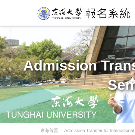
Admission Trans
Se
東海首頁
Admission Transfer for Interna