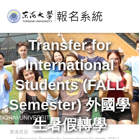
Admission
Transfer for
International
Students (FALL
Semester) 外國學
生暑假轉學
東海首頁
Admission Transfer for International Students (FALL